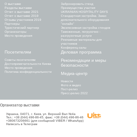
О выставке
Забронировать стенд
Разделы выставки
Преимущества участия
Отчет о выставке 2021
UKRAINIAN HOSPITALITY DAYS
Отчет о выставке 2019
Стандартная застройка. Заказ
Отзывы участников 2019
дополнительного оборудования
Партнеры
"онлайн"
Туристический партнер
Эксклюзивная застройка стендов
Организаторы
Таможенные, погрузочно -
Место проведения
разгрузочные услуги
Рекламные материалы для
участников
Конференц-залы
Посетителям
Деловая программа
Рекомендации и меры
Советы посетителям
Достопримечательности Киева
безопасности
Место проведения
Политика конфиденциальности
Медиа-центр
Новости
Фото и видео
Пост-релиз
Пресс-релиз 2022
Организатор выставки
Украина, 04071, г. Киев, ул. Верхний Вал №4а
Тел.: +38 (044) 496-86-45, факс: +38 (044) 496-86-46
+380673206661 (для сообщений VIBER / WhatsApp)
Написать в Телеграм