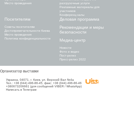
Место проведения
разгрузочные услуги
Рекламные материалы для
участников
Конференц-залы
Посетителям
Деловая программа
Рекомендации и меры
Советы посетителям
Достопримечательности Киева
безопасности
Место проведения
Политика конфиденциальности
Медиа-центр
Новости
Фото и видео
Пост-релиз
Пресс-релиз 2022
Организатор выставки
Украина, 04071, г. Киев, ул. Верхний Вал №4а
Тел.: +38 (044) 496-86-45, факс: +38 (044) 496-86-46
+380673206661 (для сообщений VIBER / WhatsApp)
Написать в Телеграм