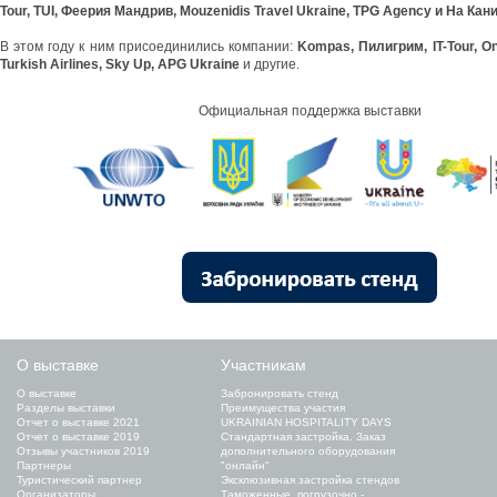
Tour, TUI, Феерия Мандрив, Mouzenidis Travel Ukraine, TPG Agency и На Кан
В этом году к ним присоединились компании:
Kompas, Пилигрим, IT-Tour, Onli
Turkish Airlines, Sky Up, APG Ukraine
и другие.
Официальная поддержка выставки
О выставке
Участникам
О выставке
Забронировать стенд
Разделы выставки
Преимущества участия
Отчет о выставке 2021
UKRAINIAN HOSPITALITY DAYS
Отчет о выставке 2019
Стандартная застройка. Заказ
Отзывы участников 2019
дополнительного оборудования
Партнеры
"онлайн"
Туристический партнер
Эксклюзивная застройка стендов
Организаторы
Таможенные, погрузочно -