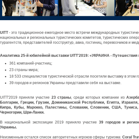
UITT
- это традиционное ежегодное место встречи международных туристиче
национальных и региональных туристических комитетов, туристических опер
турагентств, представителей госструктур, авиа, гостиниц, перевозчиков и мед
Аналитика 25-й юбилейной выставки UITT'2019: «УКРАИНА - Путешествия 
361 компаний-участниц;
23 страны мира;
18 533 специалистов туристической отрасли посетили выставку в этом г
39 городов и регионов Украины представили себя на выставке.
UITT'2019 приняли участие
23 страны
, среди которых компании из
Азерб
Болгарии, Греции, Грузии, Доминиканской Республики, Египта, Израиля,
Кипра, Кубы, Марокко, Палестины, Словакии, Словении, США, Туниса,
Черногории, Шри-Ланки.
В национальной экспозиции 2019 приняло участие
39 городов и регион
Украины.
Неизменным остался список авторитетных игроков сферы туризма:
Coral Tra