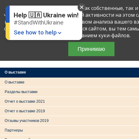
English
Ru
Мы применяем куки-файлы, как собственные, так и
чтобы определять объем вашей активности на этом с
Help 🇺🇦 Ukraine win!
предлагаемый сервис посредством анализа вашего в
#StandWithUkraine
я
27
туристическа
сайтом. Продолжая пользоваться сайтом, вы тем сам
UITT: «УКРАИНА 
See how to help
и Туризм»
с использованием куки-файлов.
Зустрінемось п
Принимаю
перемоги!
• Укр
МВЦ, Броварской 
павильон 1
О выставке
О выставке
Разделы выставки
Donate
💸
Отчет о выставке 2021
Support Ukraine
❤
Отчет о выставке 2019
Share this widget
📌
Отзывы участников 2019
Партнеры