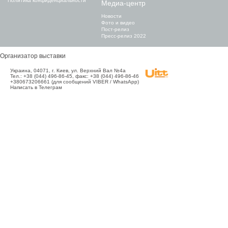
Политика конфиденциальности
Медиа-центр
Новости
Фото и видео
Пост-релиз
Пресс-релиз 2022
Организатор выставки
Украина, 04071, г. Киев, ул. Верхний Вал №4а
Тел.: +38 (044) 496-86-45, факс: +38 (044) 496-86-46
+380673206661 (для сообщений VIBER / WhatsApp)
Написать в Телеграм