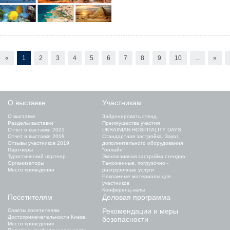
«
1
2
3
4
5
6
7
8
9
10
...
»
О выставке
Участникам
О выставке
Забронировать стенд
Разделы выставки
Преимущества участия
Отчет о выставке 2021
UKRAINIAN HOSPITALITY DAYS
Отчет о выставке 2019
Стандартная застройка. Заказ
Отзывы участников 2019
дополнительного оборудования
Партнеры
"онлайн"
Туристический партнер
Эксклюзивная застройка стендов
Организаторы
Таможенные, погрузочно -
Место проведения
разгрузочные услуги
Рекламные материалы для
участников
Конференц-залы
Посетителям
Деловая программа
Рекомендации и меры
Советы посетителям
Достопримечательности Киева
безопасности
Место проведения