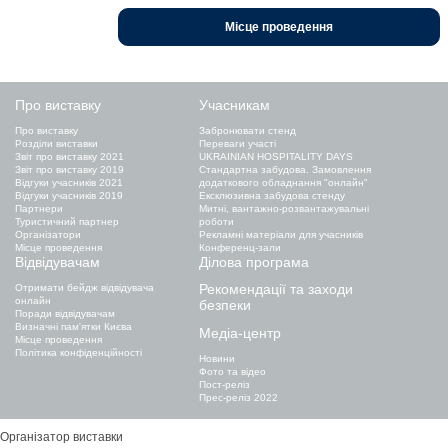
Місце проведення
Про виставку
Учасникам
Про виставку
Забронювати стенд
Розділи виставки
Переваги участі
Звіт про виставку 2021
UKRAINIAN HOSPITALITY DAYS
Звіт про виставку 2019
Стандартна забудова. Замовлення
Відгуки учасників 2021
додаткового обладнання "онлайн"
Відгуки учасників 2019
Ексклюзивна забудова стенду
Партнери
Митні, вантажно-розвантажувальні
Туристичний партнер
роботи
Організатори
Рекламні матеріали для учасників
Місце проведення
Конференц-зали
Відвідувачам
Ділова програма
Рекомендації та заходи
Отримати бейдж відвідувача
онлайн
безпеки
Поради відвідувачам
Визначні пам'ятки Києва
Медіа-центр
Місце проведення
Політика конфіденційності
Новини
Фото та відео
Пост-реліз
Прес-реліз 2022
Організатор виставки