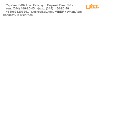
Україна, 04071, м. Київ, вул. Верхній Вал, №4а
тел. (044) 496-86-45; факс: (044) 496-86-46
+380673206661 (для повідомлень VIBER / WhatsApp)
Написати в Телеграм