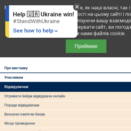
English
Ru
Ми використовуємо файли cookie, як наші власні, так і 
визначити обсяг вашої активності на цьому сайті і п
Help 🇺🇦 Ukraine win!
послуг, що надаються, аналізуючи вашу взаємоді
#StandWithUkraine
а
27
туристична ви
Продовжуючи використовувати сайт, ви погодж
«УКРАЇНА - Подо
See how to help
Туризм»
використання нами файлів cookie.
Зустрінемось п
Приймаю
перемоги!
• Укра
Броварський пр-т
1
Про виставку
Учасникам
Відвідувачам
Donate
💸
Отримати бейдж відвідувача онлайн
Support Ukraine
❤
Поради відвідувачам
Share this widget
📌
Визначні пам'ятки Києва
Місце проведення