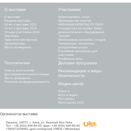
О выставке
Участникам
О выставке
Забронировать стенд
Разделы выставки
Преимущества участия
Отчет о выставке 2021
UKRAINIAN HOSPITALITY DAYS
Отчет о выставке 2019
Стандартная застройка. Заказ
Отзывы участников 2019
дополнительного оборудования
Партнеры
"онлайн"
Туристический партнер
Эксклюзивная застройка стендов
Организаторы
Таможенные, погрузочно -
Место проведения
разгрузочные услуги
Рекламные материалы для
участников
Конференц-залы
Посетителям
Деловая программа
Рекомендации и меры
Советы посетителям
Достопримечательности Киева
безопасности
Место проведения
Политика конфиденциальности
Медиа-центр
Новости
Фото и видео
Пост-релиз
Пресс-релиз 2022
Организатор выставки
Украина, 04071, г. Киев, ул. Верхний Вал №4а
Тел.: +38 (044) 496-86-45, факс: +38 (044) 496-86-46
+380673206661 (для сообщений VIBER / WhatsApp)