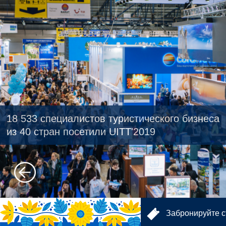
UITT - главное событие туристического сезона
18 533 специалистов туристического бизнеса
«весна-лето»
Встречи. Контакты. Бизнес.
из 40 стран посетили UITT'2019
Забронируйте с