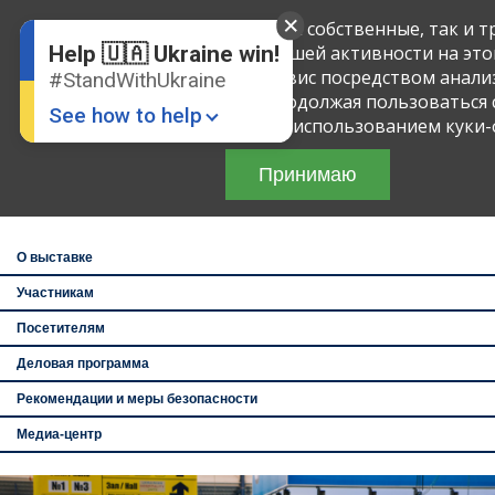
English
Ru
Мы применяем куки-файлы, как собственные, так и т
чтобы определять объем вашей активности на это
Help 🇺🇦 Ukraine win!
улучшать предлагаемый сервис посредством анали
#StandWithUkraine
я
27
туристическа
взаимодействия с сайтом. Продолжая пользоваться 
UITT: «УКРАИНА 
See how to help
и Туризм»
тем самым соглашаетесь с использованием куки-
Зустрінемось п
Принимаю
перемоги!
• Укр
МВЦ, Броварской 
павильон 1
О выставке
Участникам
Посетителям
Donate
💸
Деловая программа
Support Ukraine
❤
Рекомендации и меры безопасности
Share this widget
📌
Медиа-центр