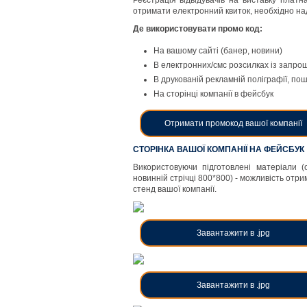
Реєстрація відвідувачів на виставку плат
отримати електронний квиток, необхідно над
Де використовувати промо код:
На вашому сайті (банер, новини)
В електронних/смс розсилках із запрош
В друкованій рекламній поліграфії, по
На сторінці компанії в фейсбук
Отримати промокод вашої компанії
СТОРІНКА ВАШОЇ КОМПАНІЇ НА ФЕЙСБУК
Використовуючи підготовлені матеріали 
новинній стрічці 800*800) - можливість отри
стенд вашої компанії.
Завантажити в .jpg
Завантажити в .jpg