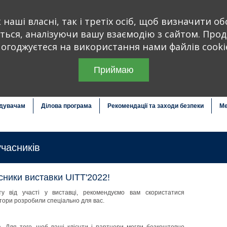
наші власні, так і третіх осіб, щоб визначити обс
ються, аналізуючи вашу взаємодію з сайтом. Про
а
27
туристична виставка UITT: «УКРАЇНА - Подорож
огоджуєтеся на використання нами файлів cooki
Зустрінемось після перемоги!
• Україна, Київ, М
павільйон 1
Приймаю
ідувачам
Ділова програма
Рекомендації та заходи безпеки
Ме
часників
сники виставки UITT'2022!
у від участі у виставці, рекомендуємо вам скористатися
тори розробили спеціально для вас.