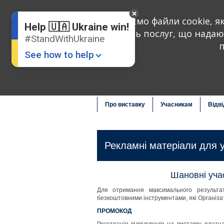
Ми використовуємо файли cookie, як 
Help 🇺🇦 Ukraine win!
поліпшити якість послуг, що нада
#StandWithUkraine
п
See how to help
Про виставку
Учасникам
Відв
Рекламні матеріали для у
Donate
💸
Support Ukraine
❤
Шановні уча
Для отримання максимального результат
Share this widget
📌
безкоштовними інструментами, які Організа
ПРОМОКОД