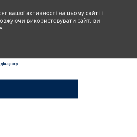
English
Russian
Ukrainian
яг вашої активності на цьому сайті і
довжуючи використовувати сайт, ви
і та Туризм»
e.
ВЦ, Броварський пр-т, 15,
діа-центр