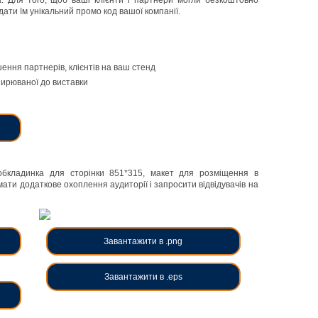
на. Для того, щоб ваші клієнти і партнери могли безкоштовно
ати їм унікальний промо код вашої компанії.
ення партнерів, клієнтів на ваш стенд
ширюваної до виставки
(обкладинка для сторінки 851*315, макет для розміщення в
мати додаткове охоплення аудиторії і запросити відвідувачів на
Завантажити в .png
Завантажити в .eps