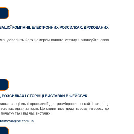
ВАШОЇ КОМПАНІЇ, ЕЛЕКТРОННИХ РОЗСИЛКАХ, ДРУКОВАНИХ
лів, доповніть його номером вашого стенду і анонсуйте свою
 РОЗСИЛКАХ І СТОРІНЦІ ВИСТАВКИ В ФЕЙСБУК
нки, спеціальні пропозиції для розміщення на сайті, сторінці
озсилках організаторів. Це сприятиме додатковому інтересу до
початку так і під час виставки.
raimova@pe.com.ua