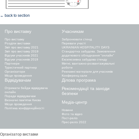
← back to section
Про виставку
Учасникам
Про виставку
Забронювати стенд
Розділи виставки
Переваги участі
Звіт про виставку 2021
UKRAINIAN HOSPITALITY DAYS
Звіт про виставку 2019
Стандартна забудова. Замовлення
Відгуки учасників 2021
додаткового обладнання "онлайн"
Відгуки учасників 2019
Ексклюзивна забудова стенду
Партнери
Митні, вантажно-розвантажувальні
Туристичний партнер
роботи
Організатори
Рекламні матеріали для учасників
Місце проведення
Конференц-зали
Відвідувачам
Ділова програма
Рекомендації та заходи
Отримати бейдж відвідувача
онлайн
безпеки
Поради відвідувачам
Визначні пам'ятки Києва
Медіа-центр
Місце проведення
Політика конфіденційності
Новини
Фото та відео
Пост-реліз
Прес-реліз 2022
Організатор виставки