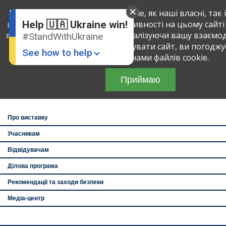
English
Ru
Ми використовуємо файли cookie, як наші власні, так і 
щоб визначити обсяг вашої активності на цьому сайті
Help 🇺🇦 Ukraine win!
якість послуг, що надаються, аналізуючи вашу взаємод
#StandWithUkraine
а
27
туристична ви
Продовжуючи використовувати сайт, ви погоджує
«УКРАЇНА - Подо
See how to help
Туризм»
використання нами файлів cookie.
Зустрінемось п
Приймаю
перемоги!
• Укра
Броварський пр-т
1
Про виставку
Учасникам
Відвідувачам
Donate
💸
Ділова програма
Support Ukraine
❤
Рекомендації та заходи безпеки
Share this widget
📌
Медіа-центр